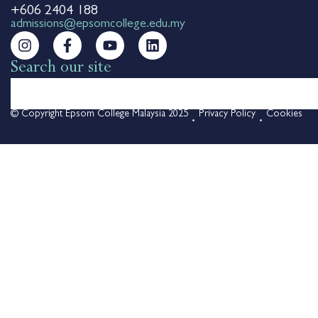
+606 2404 188
admissions@epsomcollege.edu.my
Search our site
© Copyright Epsom College Malaysia 2025
Privacy Policy
Cookies