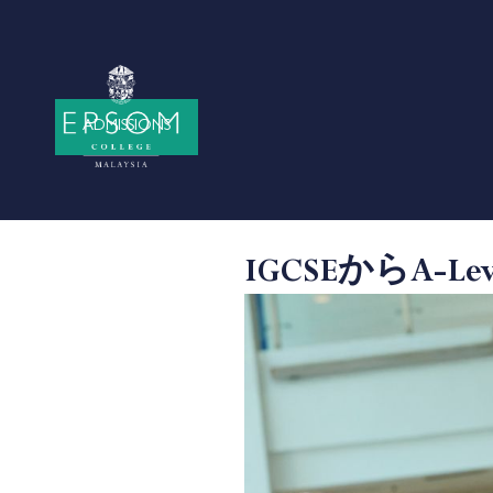
ADMISSIONS
IGCSEからA-