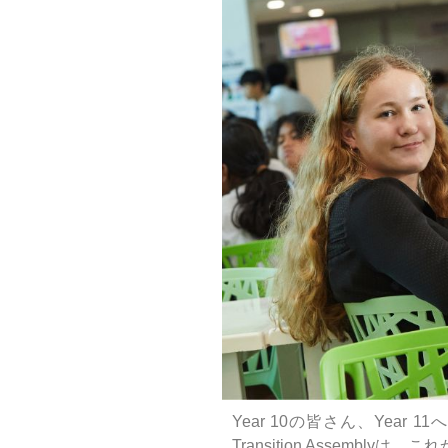
Year 10の皆さん、Ye
Transition Assem