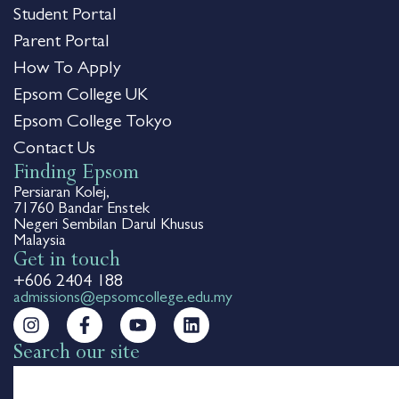
Student Portal
Parent Portal
How To Apply
Epsom College UK
Epsom College Tokyo
Contact Us
Finding Epsom
Persiaran Kolej,
71760 Bandar Enstek
Negeri Sembilan Darul Khusus
Malaysia
Get in touch
+606 2404 188
admissions@epsomcollege.edu.my
Search our site