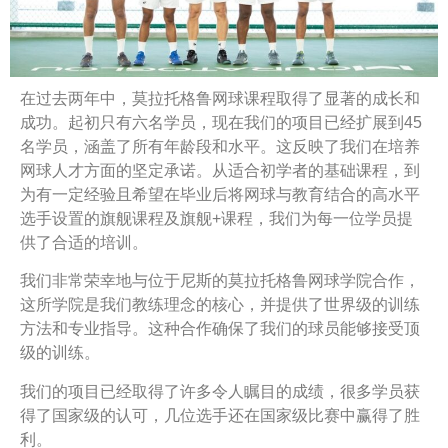
在过去两年中，莫拉托格鲁网球课程取得了显著的成长和
成功。起初只有六名学员，现在我们的项目已经扩展到45
名学员，涵盖了所有年龄段和水平。这反映了我们在培养
网球人才方面的坚定承诺。从适合初学者的基础课程，到
为有一定经验且希望在毕业后将网球与教育结合的高水平
选手设置的旗舰课程及旗舰+课程，我们为每一位学员提
供了合适的培训。
我们非常荣幸地与位于尼斯的莫拉托格鲁网球学院合作，
这所学院是我们教练理念的核心，并提供了世界级的训练
方法和专业指导。这种合作确保了我们的球员能够接受顶
级的训练。
我们的项目已经取得了许多令人瞩目的成绩，很多学员获
得了国家级的认可，几位选手还在国家级比赛中赢得了胜
利。