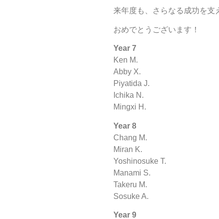
来年度も、さらなる成功を支
おめでとうございます！
Year 7
Ken M.
Abby X.
Piyatida J.
Ichika N.
Mingxi H.
Year 8
Chang M.
Miran K.
Yoshinosuke T.
Manami S.
Takeru M.
Sosuke A.
Year 9