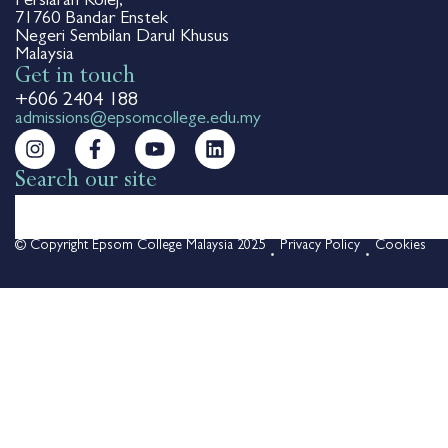
Persiaran Kolej,
71760 Bandar Enstek
Negeri Sembilan Darul Khusus
Malaysia
Get in touch
+606 2404 188
admissions@epsomcollege.edu.my
Search our site
© Copyright Epsom College Malaysia 2025
Privacy Policy
Cookies