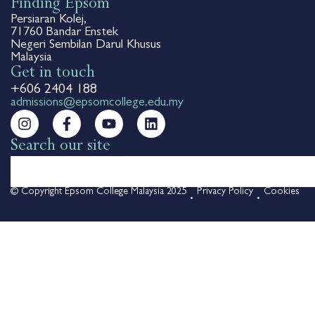
Finding Epsom
Persiaran Kolej,
71760 Bandar Enstek
Negeri Sembilan Darul Khusus
Malaysia
Get in touch
+606 2404 188
admissions@epsomcollege.edu.my
Search our site
© Copyright Epsom College Malaysia 2025
Privacy Policy
Cookies