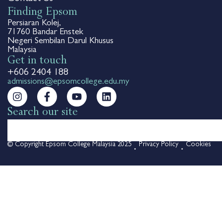
Finding Epsom
Persiaran Kolej,
71760 Bandar Enstek
Negeri Sembilan Darul Khusus
Malaysia
Get in touch
+606 2404 188
admissions@epsomcollege.edu.my
Search our site
© Copyright Epsom College Malaysia 2025
Privacy Policy
Cookies