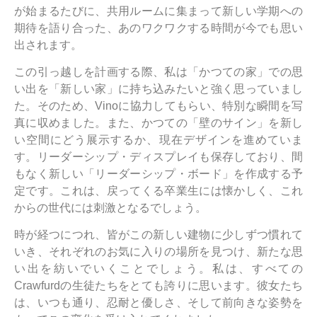
が始まるたびに、共用ルームに集まって新しい学期への
期待を語り合った、あのワクワクする時間が今でも思い
出されます。
この引っ越しを計画する際、私は「かつての家」での思
い出を「新しい家」に持ち込みたいと強く思っていまし
た。そのため、Vinoに協力してもらい、特別な瞬間を写
真に収めました。また、かつての「壁のサイン」を新し
い空間にどう展示するか、現在デザインを進めていま
す。リーダーシップ・ディスプレイも保存しており、間
もなく新しい「リーダーシップ・ボード」を作成する予
定です。これは、戻ってくる卒業生には懐かしく、これ
からの世代には刺激となるでしょう。
時が経つにつれ、皆がこの新しい建物に少しずつ慣れて
いき、それぞれのお気に入りの場所を見つけ、新たな思
い出を紡いでいくことでしょう。私は、すべての
Crawfurdの生徒たちをとても誇りに思います。彼女たち
は、いつも通り、忍耐と優しさ、そして前向きな姿勢を